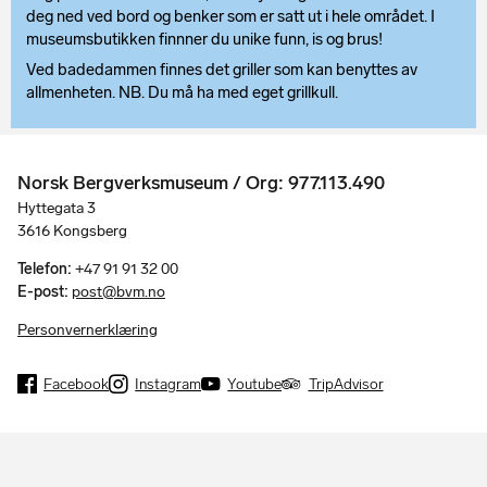
deg ned ved bord og benker som er satt ut i hele området. I
museumsbutikken finnner du unike funn, is og brus!
Ved badedammen finnes det griller som kan benyttes av
allmenheten. NB. Du må ha med eget grillkull.
Norsk Bergverksmuseum / Org: 977.113.490
Hyttegata 3
3616 Kongsberg
Telefon:
+47 91 91 32 00
E-post:
post@bvm.no
Personvernerklæring
Facebook
Instagram
Youtube
TripAdvisor