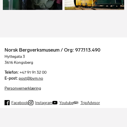
Norsk Bergverksmuseum / Org: 977.113.490
Hyttegata 3
3616 Kongsberg
Telefon:
+47 91 91 32 00
E-post:
post@bvm.no
Personvernerklæring
Facebook
Instagram
Youtube
TripAdvisor