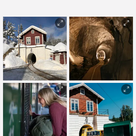
Vinter i Saggrenda
K. Becker/Norsk
Bergverksmuseum