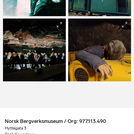
Gruvetoget står ute i
Saggrenda
K. Becker/ Norsk
Bergverksmuseum
Død mann på loket
B. Sandvold/Norsk
Bergverksmuseum
Norsk Bergverksmuseum / Org: 977.113.490
Hyttegata 3