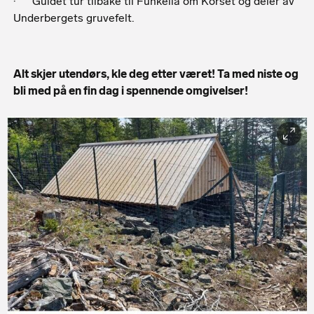
· Guidet tur tilbake til Funkelia om Korset og deler av
Underbergets gruvefelt.
Alt skjer utendørs, kle deg etter været!
Ta med niste og
bli med på en fin dag i spennende omgivelser!