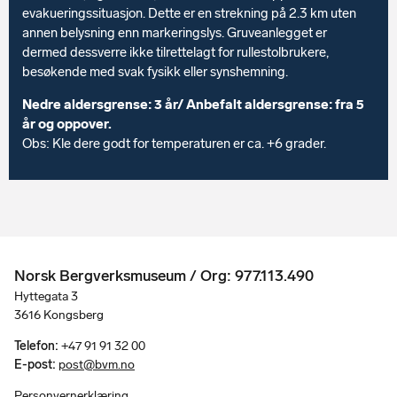
evakueringssituasjon. Dette er en strekning på 2.3 km uten
annen belysning enn markeringslys. Gruveanlegget er
dermed dessverre ikke tilrettelagt for rullestolbrukere,
besøkende med svak fysikk eller synshemning.
Nedre aldersgrense: 3 år/ Anbefalt aldersgrense: fra 5
år og oppover.
Obs: Kle dere godt for temperaturen er ca. +6 grader.
Norsk Bergverksmuseum / Org: 977.113.490
Hyttegata 3
3616 Kongsberg
Telefon:
+47 91 91 32 00
E-post:
post@bvm.no
Personvernerklæring