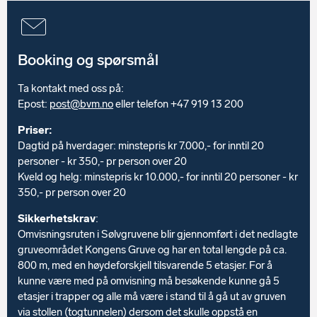
Booking og spørsmål
Ta kontakt med oss på:
Epost:
post@bvm.no
eller telefon +47 919 13 200
Priser:
Dagtid på hverdager: minstepris kr 7.000,- for inntil 20
personer - kr 350,- pr person over 20
Kveld og helg: minstepris kr 10.000,- for inntil 20 personer - kr
350,- pr person over 20
Sikkerhetskrav
:
Omvisningsruten i Sølvgruvene blir gjennomført i det nedlagte
gruveområdet Kongens Gruve og har en total lengde på ca.
800 m, med en høydeforskjell tilsvarende 5 etasjer. For å
kunne være med på omvisning må besøkende kunne gå 5
etasjer i trapper og alle må være i stand til å gå ut av gruven
via stollen (togtunnelen) dersom det skulle oppstå en