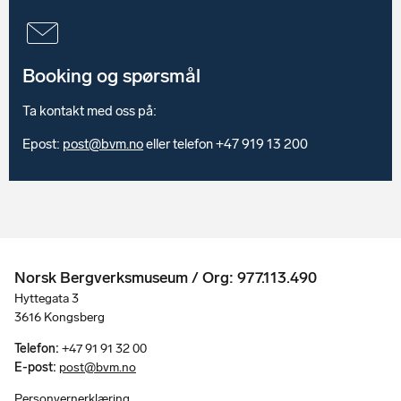
Booking og spørsmål
Ta kontakt med oss på:
Epost:
post@bvm.no
eller telefon +47 919 13 200
Norsk Bergverksmuseum / Org: 977.113.490
Hyttegata 3
3616 Kongsberg
Telefon:
+47 91 91 32 00
E-post:
post@bvm.no
Personvernerklæring