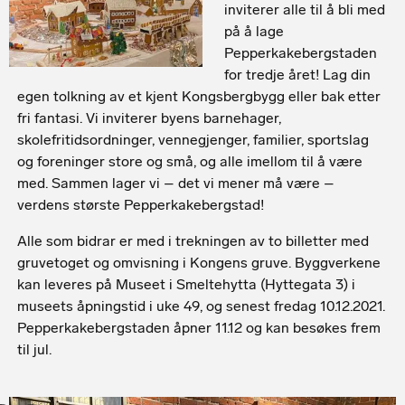
inviterer alle til å bli med
på å lage
Pepperkakebergstaden
for tredje året! Lag din
egen tolkning av et kjent Kongsbergbygg eller bak etter
fri fantasi. Vi inviterer byens barnehager,
skolefritidsordninger, vennegjenger, familier, sportslag
og foreninger store og små, og alle imellom til å være
med. Sammen lager vi – det vi mener må være –
verdens største Pepperkakebergstad!
Alle som bidrar er med i trekningen av to billetter med
gruvetoget og omvisning i Kongens gruve. Byggverkene
kan leveres på Museet i Smeltehytta (Hyttegata 3) i
museets åpningstid i uke 49, og senest fredag 10.12.2021.
Pepperkakebergstaden åpner 11.12 og kan besøkes frem
til jul.