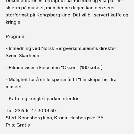
Dokumentaren vil bli lagt ut på YouTube og vist på TV-
skjerm på museet, men denne dagen kan den sees i
storformat på Kongsberg kino! Det vil bli servert kaffe og
kringle!
Program:
- Innledning ved Norsk Bergverksmuseums direktør
Svein Skarheim
- Filmen vises i kinosalen "Oksen" (180 seter)
- Mulighet for å stille spørsmål til "filmskaperne" fra
museet
- Kaffe og kringle i parken utenfor
Tid: 22.6. kl. 17:30-18:30
Sted: Kongsberg kino, Krona. Hasbergsvei 36.
Pris: Gratis