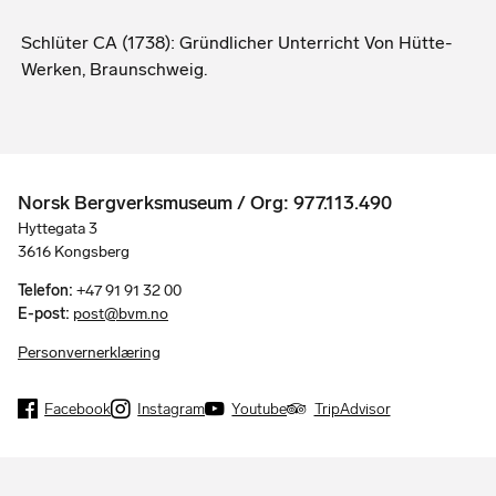
Schlüter CA (1738): Gründlicher Unterricht Von Hütte-
Werken, Braunschweig.
Norsk Bergverksmuseum / Org: 977.113.490
Hyttegata 3
3616 Kongsberg
Telefon:
+47 91 91 32 00
E-post:
post@bvm.no
Personvernerklæring
Facebook
Instagram
Youtube
TripAdvisor