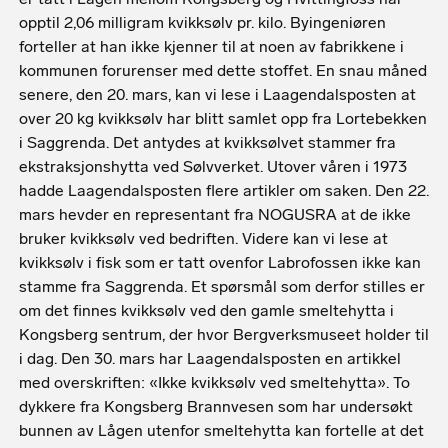
opptil 2,06 milligram kvikksølv pr. kilo. Byingeniøren
forteller at han ikke kjenner til at noen av fabrikkene i
kommunen forurenser med dette stoffet. En snau måned
senere, den 20. mars, kan vi lese i Laagendalsposten at
over 20 kg kvikksølv har blitt samlet opp fra Lortebekken
i Saggrenda. Det antydes at kvikksølvet stammer fra
ekstraksjonshytta ved Sølvverket. Utover våren i 1973
hadde Laagendalsposten flere artikler om saken. Den 22.
mars hevder en representant fra NOGUSRA at de ikke
bruker kvikksølv ved bedriften. Videre kan vi lese at
kvikksølv i fisk som er tatt ovenfor Labrofossen ikke kan
stamme fra Saggrenda. Et spørsmål som derfor stilles er
om det finnes kvikksølv ved den gamle smeltehytta i
Kongsberg sentrum, der hvor Bergverksmuseet holder til
i dag. Den 30. mars har Laagendalsposten en artikkel
med overskriften: «Ikke kvikksølv ved smeltehytta». To
dykkere fra Kongsberg Brannvesen som har undersøkt
bunnen av Lågen utenfor smeltehytta kan fortelle at det