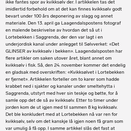
ikke fantes spor av kvikksølv der. I artikkelen tas det
imidlertid forbehold om at det kan finnes kvikksølv godt
bevart under 100 års deponering av slagg og annet
materiale. Den 13. april ga Laagendalspostens fotograf
en malende beskrivelse av hvordan det så ut i
Lortebekken i Saggrenda, der den var lagt i en
underjordisk kanal under anlegget til Sølvverket: «Det
GLINSER av kvikksølv i bekken». Laagendalsposten har
flere artikler om saken utover året, blant annet om
kvikksølv i fisk. Så, den 24. november kommer det endelig
en gladsak med overskriften: «Kvikksølvet i Lortebekken
er fjernet». Artikkelen forteller om to karer som hadde
krabbet ned i sjakter og kanaler under smeltehytta i
Saggrenda, utstyrt med hver sin teskje og bøtte, for å
samle opp det de så av kvikksølv. Etter to timer under
jorden kom de ut igjen med til sammen 8 kg kvikksølv.
Det ble konkludert med at Lortebekken nå var ren for
kvikksølv, selv om det kanskje lå igjen noen få gram som
var umulig å få opp. I samme artikkel slås det fast at