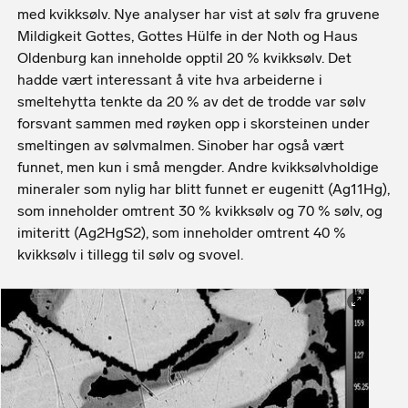
med kvikksølv. Nye analyser har vist at sølv fra gruvene
Mildigkeit Gottes, Gottes Hülfe in der Noth og Haus
Oldenburg kan inneholde opptil 20 % kvikksølv. Det
hadde vært interessant å vite hva arbeiderne i
smeltehytta tenkte da 20 % av det de trodde var sølv
forsvant sammen med røyken opp i skorsteinen under
smeltingen av sølvmalmen. Sinober har også vært
funnet, men kun i små mengder. Andre kvikksølvholdige
mineraler som nylig har blitt funnet er eugenitt (Ag11Hg),
som inneholder omtrent 30 % kvikksølv og 70 % sølv, og
imiteritt (Ag2HgS2), som inneholder omtrent 40 %
kvikksølv i tillegg til sølv og svovel.