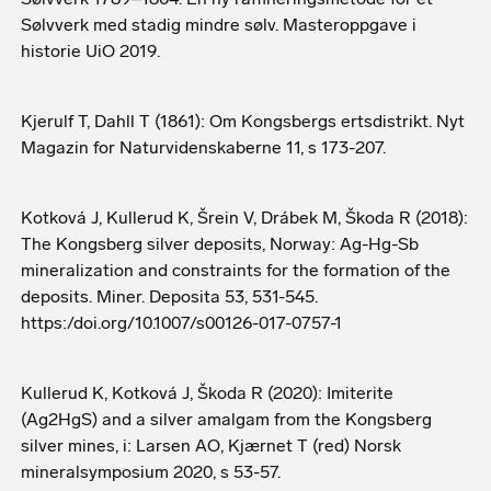
Sølvverk med stadig mindre sølv. Masteroppgave i
historie UiO 2019.
Kjerulf T, Dahll T (1861): Om Kongsbergs ertsdistrikt. Nyt
Magazin for Naturvidenskaberne 11, s 173-207.
Kotková J, Kullerud K, Šrein V, Drábek M, Škoda R (2018):
The Kongsberg silver deposits, Norway: Ag-Hg-Sb
mineralization and constraints for the formation of the
deposits. Miner. Deposita 53, 531-545.
https:/doi.org/10.1007/s00126-017-0757-1
Kullerud K, Kotková J, Škoda R (2020): Imiterite
(Ag2HgS) and a silver amalgam from the Kongsberg
silver mines, i: Larsen AO, Kjærnet T (red) Norsk
mineralsymposium 2020, s 53-57.