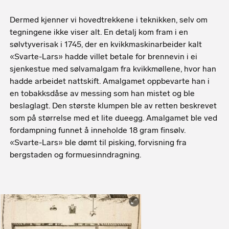
Dermed kjenner vi hovedtrekkene i teknikken, selv om
tegningene ikke viser alt. En detalj kom fram i en
sølvtyverisak i 1745, der en kvikkmaskinarbeider kalt
«Svarte-Lars» hadde villet betale for brennevin i ei
sjenkestue med sølvamalgam fra kvikkmøllene, hvor han
hadde arbeidet nattskift. Amalgamet oppbevarte han i
en tobakksdåse av messing som han mistet og ble
beslaglagt. Den største klumpen ble av retten beskrevet
som på størrelse med et lite dueegg. Amalgamet ble ved
fordampning funnet å inneholde 18 gram finsølv.
«Svarte-Lars» ble dømt til pisking, forvisning fra
bergstaden og formuesinndragning.