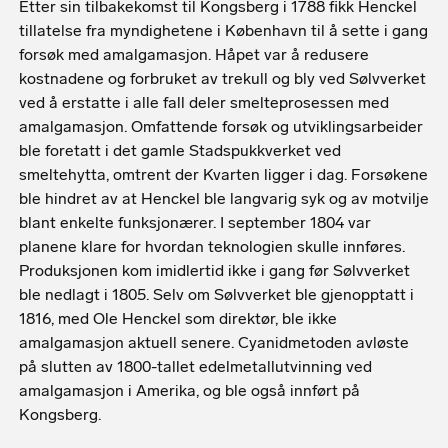
Etter sin tilbakekomst til Kongsberg i 1788 fikk Henckel
tillatelse fra myndighetene i København til å sette i gang
forsøk med amalgamasjon. Håpet var å redusere
kostnadene og forbruket av trekull og bly ved Sølvverket
ved å erstatte i alle fall deler smelteprosessen med
amalgamasjon. Omfattende forsøk og utviklingsarbeider
ble foretatt i det gamle Stadspukkverket ved
smeltehytta, omtrent der Kvarten ligger i dag. Forsøkene
ble hindret av at Henckel ble langvarig syk og av motvilje
blant enkelte funksjonærer. I september 1804 var
planene klare for hvordan teknologien skulle innføres.
Produksjonen kom imidlertid ikke i gang før Sølvverket
ble nedlagt i 1805. Selv om Sølvverket ble gjenopptatt i
1816, med Ole Henckel som direktør, ble ikke
amalgamasjon aktuell senere. Cyanidmetoden avløste
på slutten av 1800-tallet edelmetallutvinning ved
amalgamasjon i Amerika, og ble også innført på
Kongsberg.