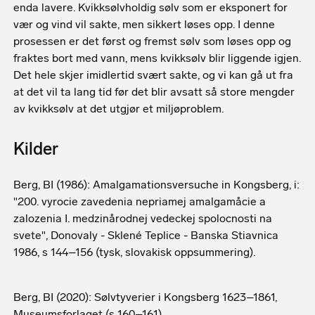
enda lavere. Kvikksølvholdig sølv som er eksponert for
vær og vind vil sakte, men sikkert løses opp. I denne
prosessen er det først og fremst sølv som løses opp og
fraktes bort med vann, mens kvikksølv blir liggende igjen.
Det hele skjer imidlertid svært sakte, og vi kan gå ut fra
at det vil ta lang tid før det blir avsatt så store mengder
av kvikksølv at det utgjør et miljøproblem.
Kilder
Berg, BI (1986): Amalgamationsversuche in Kongsberg, i:
"200. vyrocie zavedenia nepriamej amalgamåcie a
zalozenia I. medzinårodnej vedeckej spolocnosti na
svete", Donovaly - Sklené Teplice - Banska Stiavnica
1986, s 144–156 (tysk, slovakisk oppsummering).
Berg, BI (2020): Sølvtyverier i Kongsberg 1623–1861,
Museumsforlaget (s 160–161).