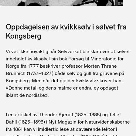
Bilde tatt med elektronmikroskop av kvikksølvholdig sølv (i grått og hvitt) fra Haus
Oldenburg gruve. De lyseste partiene inneholder 20 % kvikksølv, mens de grå partiene
inneholder 15 % kvikksølv.
Oppdagelsen av kvikksølv i sølvet fra
Kongsberg
Vi vet ikke nøyaktig når Sølvverket ble klar over at sølvet
inneholdt kvikksølv. I sin bok Forsøg til Mineralogie for
Norge fra 1777 beskriver professor Morten Thrane
Brünnich (1737–1827) både sølv og gull fra gruvene på
Kongsberg. Men når det gjelder kvikksølv skriver han:
«Denne metall og dens malme er endnu ey opdaget
iblant de nordiske».
I en artikkel av Theodor Kjerulf (1825–1888) og Tellef
Dahll (1825–1893) i Nyt Magazin for Naturvidenskaberne
fra 1861 kan vi imidlertid lese at daværende lektor i