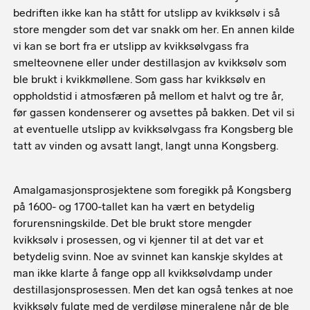
bedriften ikke kan ha stått for utslipp av kvikksølv i så
store mengder som det var snakk om her. En annen kilde
vi kan se bort fra er utslipp av kvikksølvgass fra
smelteovnene eller under destillasjon av kvikksølv som
ble brukt i kvikkmøllene. Som gass har kvikksølv en
oppholdstid i atmosfæren på mellom et halvt og tre år,
før gassen kondenserer og avsettes på bakken. Det vil si
at eventuelle utslipp av kvikksølvgass fra Kongsberg ble
tatt av vinden og avsatt langt, langt unna Kongsberg.
Amalgamasjonsprosjektene som foregikk på Kongsberg
på 1600- og 1700-tallet kan ha vært en betydelig
forurensningskilde. Det ble brukt store mengder
kvikksølv i prosessen, og vi kjenner til at det var et
betydelig svinn. Noe av svinnet kan kanskje skyldes at
man ikke klarte å fange opp all kvikksølvdamp under
destillasjonsprosessen. Men det kan også tenkes at noe
kvikksølv fulgte med de verdiløse mineralene når de ble