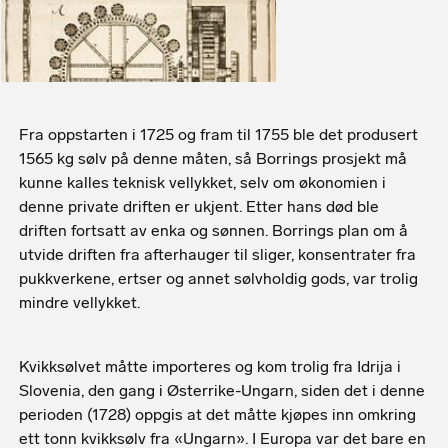
Tegning av Borrings kvikkmølle fra ei bok av C.A. Schlüter
(1738). Kraften fra et vannhjul ble overført til rørepinner
som rørte rundt i kar fylt opp av kvikksølv og det finknuste
Fra oppstarten i 1725 og fram til 1755 ble det produsert
materialet fra afterhaugene. Diameteren på karene var
omtrent 70 cm.
1565 kg sølv på denne måten, så Borrings prosjekt må
kunne kalles teknisk vellykket, selv om økonomien i
denne private driften er ukjent. Etter hans død ble
driften fortsatt av enka og sønnen. Borrings plan om å
utvide driften fra afterhauger til sliger, konsentrater fra
pukkverkene, ertser og annet sølvholdig gods, var trolig
mindre vellykket.
Kvikksølvet måtte importeres og kom trolig fra Idrija i
Slovenia, den gang i Østerrike-Ungarn, siden det i denne
perioden (1728) oppgis at det måtte kjøpes inn omkring
ett tonn kvikksølv fra «Ungarn». I Europa var det bare en