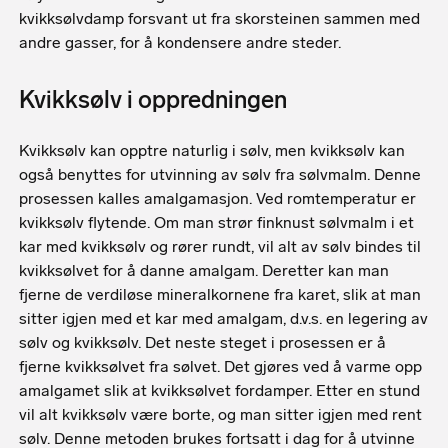
kvikksølvdamp forsvant ut fra skorsteinen sammen med
andre gasser, for å kondensere andre steder.
Kvikksølv i oppredningen
Kvikksølv kan opptre naturlig i sølv, men kvikksølv kan
også benyttes for utvinning av sølv fra sølvmalm. Denne
prosessen kalles amalgamasjon. Ved romtemperatur er
kvikksølv flytende. Om man strør finknust sølvmalm i et
kar med kvikksølv og rører rundt, vil alt av sølv bindes til
kvikksølvet for å danne amalgam. Deretter kan man
fjerne de verdiløse mineralkornene fra karet, slik at man
sitter igjen med et kar med amalgam, d.v.s. en legering av
sølv og kvikksølv. Det neste steget i prosessen er å
fjerne kvikksølvet fra sølvet. Det gjøres ved å varme opp
amalgamet slik at kvikksølvet fordamper. Etter en stund
vil alt kvikksølv være borte, og man sitter igjen med rent
sølv. Denne metoden brukes fortsatt i dag for å utvinne