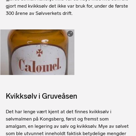
gjort med kvikksølv det ikke var bruk for, under de første
300 årene av Sølvverkets drift.
Glasset har inneholdt tabletter av kalomel, dvs.
kvikksølvklorid (foto: Norsk Farmasihistorisk
Museum, Anne-Lise Reinsfelt)
Kvikksølv i Gruveåsen
Det har lenge vært kjent at det finnes kvikksølv i
sølvmalmen på Kongsberg, først og fremst som
amalgam, en legering av sølv og kvikksølv. Mye av sølvet
som ble utvunnet inneholdt faktisk betydelige mengder