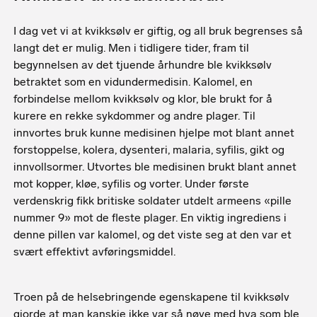
I dag vet vi at kvikksølv er giftig, og all bruk begrenses så
langt det er mulig. Men i tidligere tider, fram til
begynnelsen av det tjuende århundre ble kvikksølv
betraktet som en vidundermedisin. Kalomel, en
forbindelse mellom kvikksølv og klor, ble brukt for å
kurere en rekke sykdommer og andre plager. Til
innvortes bruk kunne medisinen hjelpe mot blant annet
forstoppelse, kolera, dysenteri, malaria, syfilis, gikt og
innvollsormer. Utvortes ble medisinen brukt blant annet
mot kopper, kløe, syfilis og vorter. Under første
verdenskrig fikk britiske soldater utdelt armeens «pille
nummer 9» mot de fleste plager. En viktig ingrediens i
denne pillen var kalomel, og det viste seg at den var et
svært effektivt avføringsmiddel.
Troen på de helsebringende egenskapene til kvikksølv
gjorde at man kanskje ikke var så nøye med hva som ble