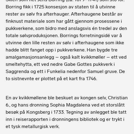
Borring fikk i 1725 konsesjon av staten til å utvinne
rester av sølv fra afterhauger. Afterhaugene består av
finknust materiale som har gått gjennom prosessene i
pukkverkene, som bidro med anslagsvis én tredel av den
totale sølvproduksjonen. Borrings forretningsidé var å
utvinne den lille resten av sølv i afterhaugene som ikke
hadde blitt fanget opp i pukkverkene. Han bygde tre
amalgamasjonsanlegg – også kalt kvikkmøller – ett ved
smeltehytta, ett ved nedre Gabe Gottes pukkverk i
Saggrenda og ett i Funkelia nedenfor Samuel gruve. De
to sistnevnte er plottet på et kart fra 1746.
En av kvikkmøllene ble beskuet av kongen selv, Christian
6., og hans dronning Sophia Magdalena ved et storslått
besøk på Kongsberg i 1733. Tegning av anlegget ble tatt
inn i reiserapporten i dronningens bibliotek og er trykt i
et tysk metallurgisk verk.