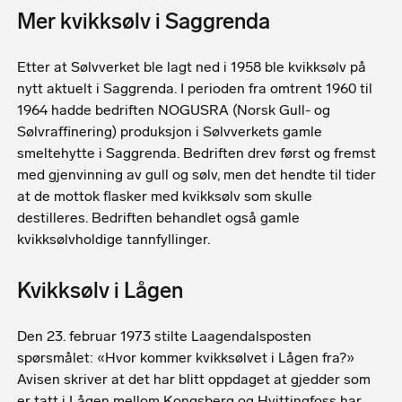
Mer kvikksølv i Saggrenda
Etter at Sølvverket ble lagt ned i 1958 ble kvikksølv på
nytt aktuelt i Saggrenda. I perioden fra omtrent 1960 til
1964 hadde bedriften NOGUSRA (Norsk Gull- og
Sølvraffinering) produksjon i Sølvverkets gamle
smeltehytte i Saggrenda. Bedriften drev først og fremst
med gjenvinning av gull og sølv, men det hendte til tider
at de mottok flasker med kvikksølv som skulle
destilleres. Bedriften behandlet også gamle
kvikksølvholdige tannfyllinger.
Kvikksølv i Lågen
Den 23. februar 1973 stilte Laagendalsposten
spørsmålet: «Hvor kommer kvikksølvet i Lågen fra?»
Avisen skriver at det har blitt oppdaget at gjedder som
er tatt i Lågen mellom Kongsberg og Hvittingfoss har