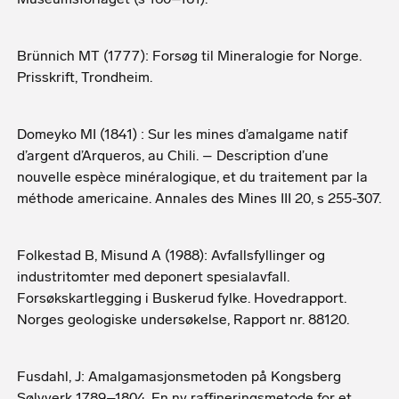
Brünnich MT (1777): Forsøg til Mineralogie for Norge.
Prisskrift, Trondheim.
Domeyko MI (1841) : Sur les mines d’amalgame natif
d’argent d’Arqueros, au Chili. – Description d’une
nouvelle espèce minéralogique, et du traitement par la
méthode americaine. Annales des Mines III 20, s 255-307.
Folkestad B, Misund A (1988): Avfallsfyllinger og
industritomter med deponert spesialavfall.
Forsøkskartlegging i Buskerud fylke. Hovedrapport.
Norges geologiske undersøkelse, Rapport nr. 88120.
Fusdahl, J: Amalgamasjonsmetoden på Kongsberg
Sølvverk 1789–1804. En ny raffineringsmetode for et