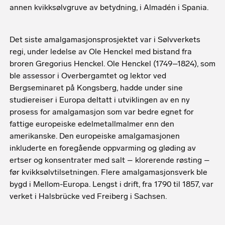
annen kvikksølvgruve av betydning, i Almadén i Spania.
Det siste amalgamasjonsprosjektet var i Sølvverkets
regi, under ledelse av Ole Henckel med bistand fra
broren Gregorius Henckel. Ole Henckel (1749–1824), som
ble assessor i Overbergamtet og lektor ved
Bergseminaret på Kongsberg, hadde under sine
studiereiser i Europa deltatt i utviklingen av en ny
prosess for amalgamasjon som var bedre egnet for
fattige europeiske edelmetallmalmer enn den
amerikanske. Den europeiske amalgamasjonen
inkluderte en foregående oppvarming og gløding av
ertser og konsentrater med salt – klorerende røsting –
før kvikksølvtilsetningen. Flere amalgamasjonsverk ble
bygd i Mellom-Europa. Lengst i drift, fra 1790 til 1857, var
verket i Halsbrücke ved Freiberg i Sachsen.