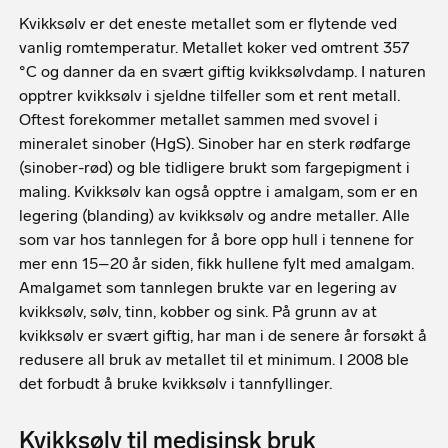
Kvikksølv er det eneste metallet som er flytende ved
vanlig romtemperatur. Metallet koker ved omtrent 357
°C og danner da en svært giftig kvikksølvdamp. I naturen
opptrer kvikksølv i sjeldne tilfeller som et rent metall.
Oftest forekommer metallet sammen med svovel i
mineralet sinober (HgS). Sinober har en sterk rødfarge
(sinober-rød) og ble tidligere brukt som fargepigment i
maling. Kvikksølv kan også opptre i amalgam, som er en
legering (blanding) av kvikksølv og andre metaller. Alle
som var hos tannlegen for å bore opp hull i tennene for
mer enn 15–20 år siden, fikk hullene fylt med amalgam.
Amalgamet som tannlegen brukte var en legering av
kvikksølv, sølv, tinn, kobber og sink. På grunn av at
kvikksølv er svært giftig, har man i de senere år forsøkt å
redusere all bruk av metallet til et minimum. I 2008 ble
det forbudt å bruke kvikksølv i tannfyllinger.
Kvikksølv til medisinsk bruk