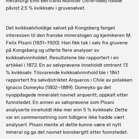
metallurgi Emil Bertrand Münster (1816-1888) hadde
påvist 2,5 % kvikksølv i gruvesølvet.
Det kvikksølvholdige sølvet på Kongsberg fanget
interessen til den franske mineralogen og kjemikeren M.
Felix Pisani (1831–1920). Han fikk tak i sølv fra gruvene
på Kongsberg og utførte flere analyser av
kvikksølvinnholdet. Resultatene ble rapportert i en
artikkel i 1872. En av sølvprøvene inneholdt omtrent 13
% kvikksølv. Tilsvarende kvikksølvinnhold ble i 1841
rapportert fra sølvdistriktet Arqueros i Chile av polakken
Ignacio Domeyko (1802–1889). Domeyko ga det
nyoppdagede mineralet navnet arqueritt, oppkalt etter
funnstedet. En annen av sølvprøvene som Pisani
analyserte inneholdt ikke mer enn 5 % kvikksølv. Dette
var en sammensetning som tidligere ikke hadde vært
analysert. Pisani mente at dette kunne være et nytt
mineral og ga det navnet konsbergitt etter funnstedet.