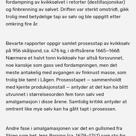
fordampning av kvikksølvet i retorter (destillasjonskar)
og finbrenning av sølvet. Driften var sterkt omstridt, gikk
trolig med betydelige tap av sølv og ble oppgitt etter
omkring fire år.
Bevarte rapporter oppgir samlet prosesstap av kvikksølv
på 956 skålpund, ca. 476 kg, i driftsårene 1665–1668.
Nærmere et halvt tonn kvikksølv har altså forsvunnet,
noe kanskje som gass ved fordampningen, men det
meste antakelig med avgangen av finknust masse, som
trolig ble tømt i Lågen. Prosesstapet – sammenholdt
med kjente produksjonstall – antyder at det kan ha blitt
utvunnet i størrelsesorden fem tonn sølv ved
amalgamasjon i disse årene. Samtidig kritikk antyder at
omtrent like mye sølv kan ha gått tapt i prosessen.
Andre fase i amalgamasjonen var det en gullsmed fra
Skien som het Jens Borring (ca. 1679–1741) som sto for.