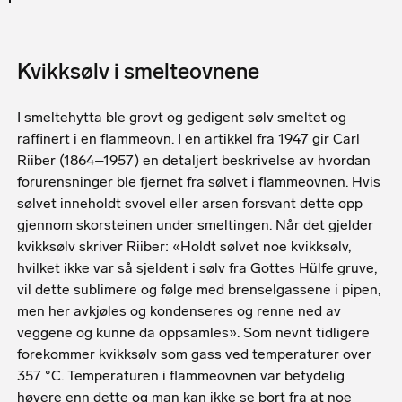
Kvikksølv i smelteovnene
I smeltehytta ble grovt og gedigent sølv smeltet og
raffinert i en flammeovn. I en artikkel fra 1947 gir Carl
Riiber (1864–1957) en detaljert beskrivelse av hvordan
forurensninger ble fjernet fra sølvet i flammeovnen. Hvis
sølvet inneholdt svovel eller arsen forsvant dette opp
gjennom skorsteinen under smeltingen. Når det gjelder
kvikksølv skriver Riiber: «Holdt sølvet noe kvikksølv,
hvilket ikke var så sjeldent i sølv fra Gottes Hülfe gruve,
vil dette sublimere og følge med brenselgassene i pipen,
men her avkjøles og kondenseres og renne ned av
veggene og kunne da oppsamles». Som nevnt tidligere
forekommer kvikksølv som gass ved temperaturer over
357 °C. Temperaturen i flammeovnen var betydelig
høyere enn dette og man kan ikke se bort fra at noe