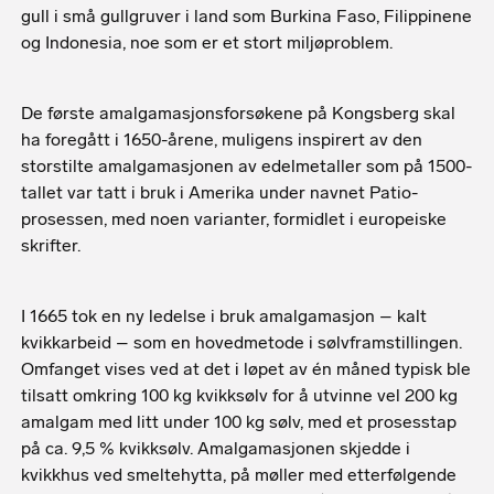
gull i små gullgruver i land som Burkina Faso, Filippinene
og Indonesia, noe som er et stort miljøproblem.
De første amalgamasjonsforsøkene på Kongsberg skal
ha foregått i 1650-årene, muligens inspirert av den
storstilte amalgamasjonen av edelmetaller som på 1500-
tallet var tatt i bruk i Amerika under navnet Patio-
prosessen, med noen varianter, formidlet i europeiske
skrifter.
I 1665 tok en ny ledelse i bruk amalgamasjon – kalt
kvikkarbeid – som en hovedmetode i sølvframstillingen.
Omfanget vises ved at det i løpet av én måned typisk ble
tilsatt omkring 100 kg kvikksølv for å utvinne vel 200 kg
amalgam med litt under 100 kg sølv, med et prosesstap
på ca. 9,5 % kvikksølv. Amalgamasjonen skjedde i
kvikkhus ved smeltehytta, på møller med etterfølgende