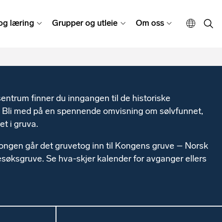
og læring
Grupper og utleie
Om oss
ntrum finner du inngangen til de historiske
 Bli med på en spennende omvisning om sølvfunnet,
et i gruva.
ngen går det gruvetog inn til Kongens gruve – Norsk
ksgruve. Se hva-skjer kalender for avganger ellers