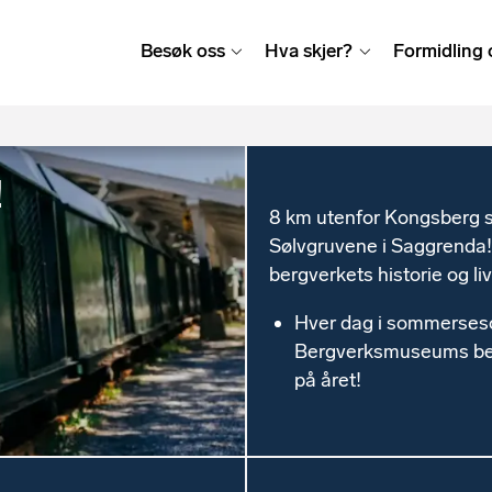
Besøk oss
Hva skjer?
Formidling 
!
8 km utenfor Kongsberg se
Sølvgruvene i Saggrenda!
bergverkets historie og liv
Hver dag i sommerseso
Bergverksmuseums besø
på året!