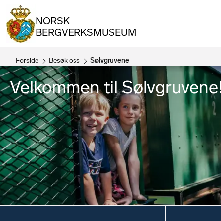
NORSK
BERGVERKSMUSEUM
Forside
Besøk oss
Sølvgruvene
Velkommen til Sølvgruvene