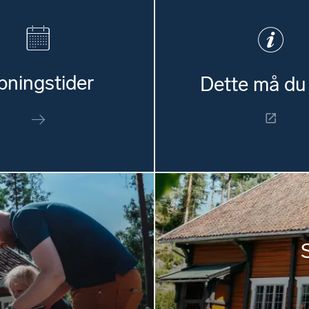
pningstider
Dette må du 
n