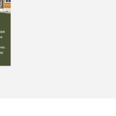
ådet
ke
eis.
ay