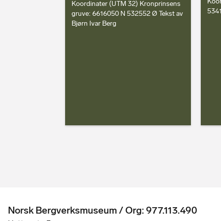
Koor
Koordinater (UTM 32) Kronprinsens
534
gruve: 6616050 N 532552 Ø Tekst av
Bjørn Ivar Berg
Norsk Bergverksmuseum / Org: 977.113.490