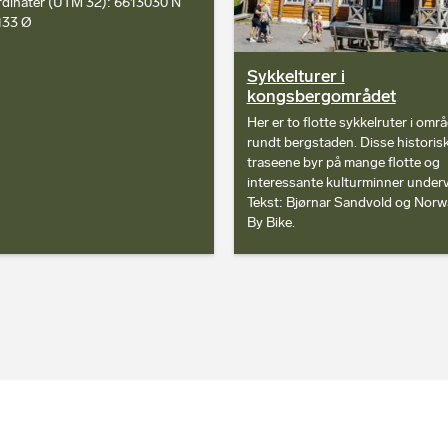
dinater (UTM 32): 6613030 N
133 Ø
Sykkelturer i
kongsbergområdet
Her er to flotte sykkelruter i omr
rundt bergstaden. Disse historis
traseene byr på mange flotte og
interessante kulturminner underv
Tekst: Bjørnar Sandvold og Norw
By Bike.