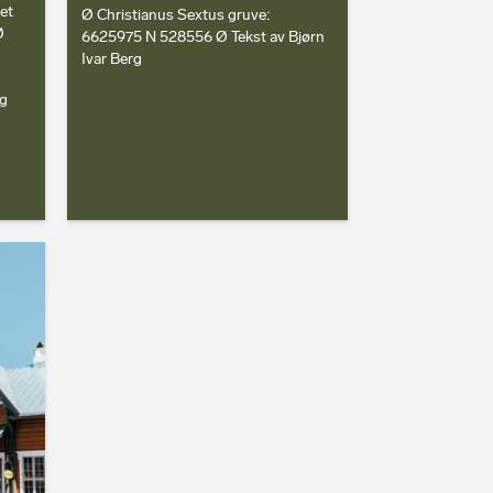
et
Ø Christianus Sextus gruve:
Ø
6625975 N 528556 Ø Tekst av Bjørn
Ivar Berg
rg