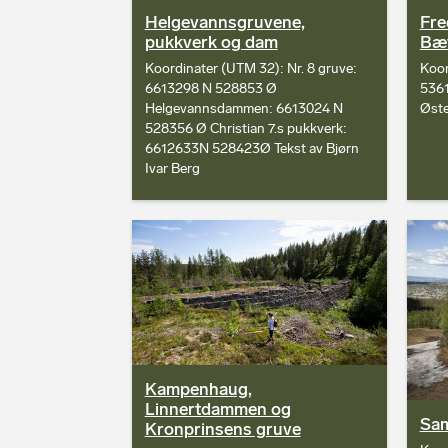
Helgevannsgruvene,
Fre
pukkverk og dam
Bæ
Koordinater (UTM 32): Nr. 8 gruve:
Koor
6613298 N 528853 Ø
5361
Helgevannsdammen: 6613024 N
Øst
528356 Ø Christian 7.s pukkverk:
6612633N 528423Ø Tekst av Bjørn
Ivar Berg
Kampenhaug,
Linnertdammen og
Sam
Kronprinsens gruve