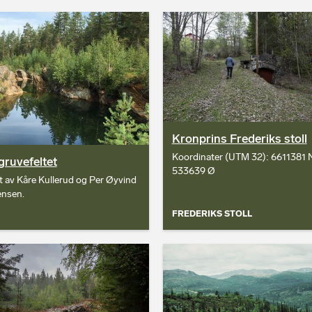
Kronprins Frederiks stoll
Koordinater (UTM 32): 6611381 
gruvefeltet
533639 Ø
t av Kåre Kullerud og Per Øyvind
nsen.
FREDERIKS STOLL