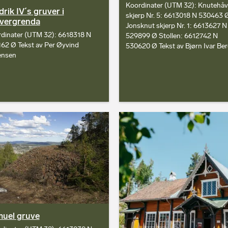
Koordinater (UTM 32): Knutehåv
drik IV´s gruver i
skjerp Nr. 5: 6613018 N 530463 
vergrenda
Jonsknut skjerp Nr. 1: 6613627 N
dinater (UTM 32): 6618318 N
529899 Ø Stollen: 6612742 N
62 Ø Tekst av Per Øyvind
530620 Ø Tekst av Bjørn Ivar Be
ensen
uel gruve