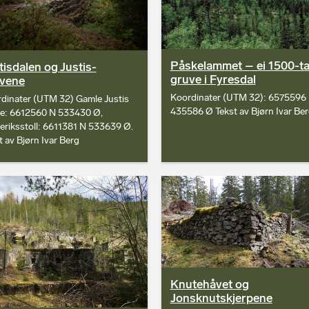
Påskelammet – ei 1500-ta
tisdalen og Justis-
gruve i Fyresdal
vene
Koordinater (UTM 32): 6575596
dinater (UTM 32) Gamle Justis
435586 Ø Tekst av Bjørn Ivar Be
e: 6612560 N 533430 Ø,
eriksstoll: 6611381 N 533639 Ø.
t av Bjørn Ivar Berg
Knutehåvet og
Jonsknutskjerpene