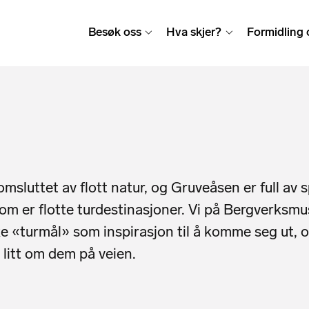
Besøk oss
Hva skjer?
Formidling 
msluttet av flott natur, og Gruveåsen er full av
om er flotte turdestinasjoner. Vi på Bergverksmus
ke «turmål» som inspirasjon til å komme seg ut,
 litt om dem på veien.