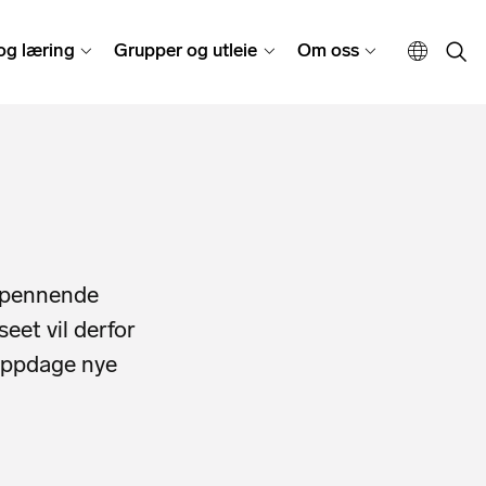
og læring
Grupper og utleie
Om oss
 spennende
eet vil derfor
 oppdage nye