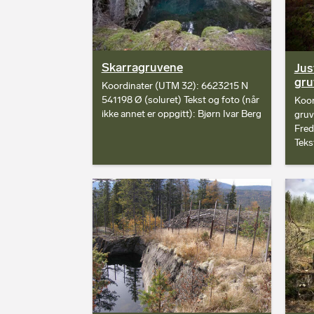
Skarragruvene
Jus
gru
Koordinater (UTM 32): 6623215 N
541198 Ø (soluret) Tekst og foto (når
Koor
ikke annet er oppgitt): Bjørn Ivar Berg
gruv
Fred
Teks