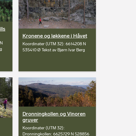
lls
Kronene og løkkene i Håvet
 N
Koordinater (UTM 32): 6614208 N
rg
535410 Ø Tekst av Bjørn Ivar Berg
Dronningkollen og Vinoren
gruver
Koordinater (UTM 32):
Dronningkollen: 6625729 N 528856