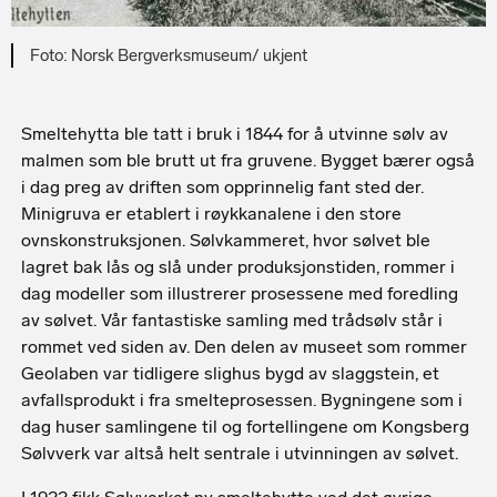
Norsk Bergverksmuseum/ ukjent
Smeltehytta ble tatt i bruk i 1844 for å utvinne sølv av
malmen som ble brutt ut fra gruvene. Bygget bærer også
i dag preg av driften som opprinnelig fant sted der.
Minigruva er etablert i røykkanalene i den store
ovnskonstruksjonen. Sølvkammeret, hvor sølvet ble
lagret bak lås og slå under produksjonstiden, rommer i
dag modeller som illustrerer prosessene med foredling
av sølvet. Vår fantastiske samling med trådsølv står i
rommet ved siden av. Den delen av museet som rommer
Geolaben var tidligere slighus bygd av slaggstein, et
avfallsprodukt i fra smelteprosessen. Bygningene som i
dag huser samlingene til og fortellingene om Kongsberg
Sølvverk var altså helt sentrale i utvinningen av sølvet.