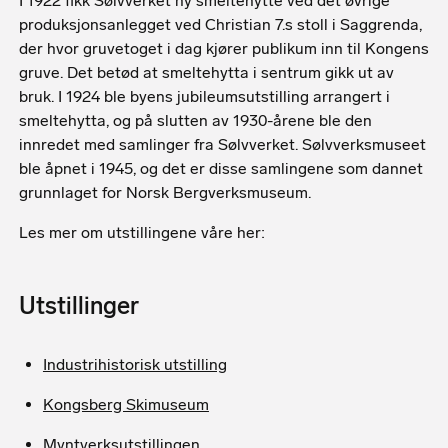
I 1922 fikk Sølvverket ny smeltehytte ved det øvrige
produksjonsanlegget ved Christian 7.s stoll i Saggrenda,
der hvor gruvetoget i dag kjører publikum inn til Kongens
gruve. Det betød at smeltehytta i sentrum gikk ut av
bruk. I 1924 ble byens jubileumsutstilling arrangert i
smeltehytta, og på slutten av 1930-årene ble den
innredet med samlinger fra Sølvverket. Sølvverksmuseet
ble åpnet i 1945, og det er disse samlingene som dannet
grunnlaget for Norsk Bergverksmuseum.
Les mer om utstillingene våre her:
Utstillinger
Industrihistorisk utstilling
Kongsberg Skimuseum
Myntverksutstillingen